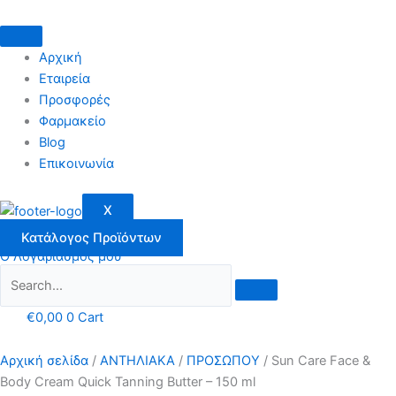
Μετάβαση
στο
περιεχόμενο
Αρχική
Εταιρεία
Προσφορές
Φαρμακείο
Blog
Επικοινωνία
X
Κατάλογος Προϊόντων
Ο Λογαριασμός μου
€
0,00
0
Cart
Αρχική σελίδα
/
ΑΝΤΗΛΙΑΚΑ
/
ΠΡΟΣΩΠΟΥ
/ Sun Care Face &
Body Cream Quick Tanning Butter – 150 ml