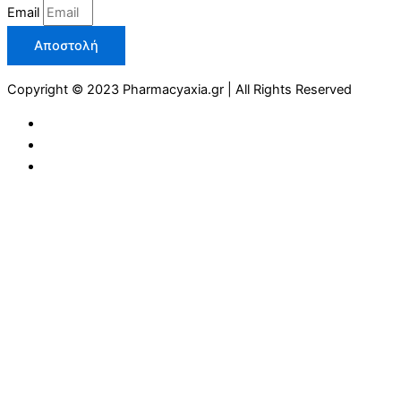
Email
Αποστολή
Copyright © 2023 Pharmacyaxia.gr | All Rights Reserved
COVID 19
ΠΡΟΣΩΠΙΚΗ ΠΡΟΛΗΨΗ
ΑΝΤΙΣΗΠΤΙΚΑ
ΜΑΣΚΕΣ
ΓΑΝΤΙΑ
ΕΝΙΣΧΥΣΗ ΑΝΟΣΟΠΟΙΗΤΙΚΟΥ
ΣΥΜΠΛΗΡΩΜΑΤΑ