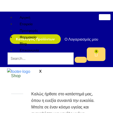
Μετάβαση
στο
περιεχόμενο
Αρχική
Εταιρεία
Προσφορές
Φαρμακείο
Ο Λογαριασμός μου
Κατάλογος Προϊόντων
Blog
Επικοινωνία
0
Cart
X
Shop
Καλώς ήρθατε στο κατάστημά μας,
όπου η ευεξία συναντά την ευκολία.
Μπείτε σε έναν κόσμο υγείας και