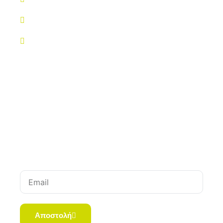
info@pharmacyaxia.gr
Δευ-Σαβ 08:00-21:00
Newsletter
Μείνετε σε επαφή για τις τελευταίες ενημερώσεις.
Χωρίς spam, υποσχόμαστε.
Email
Αποστολή