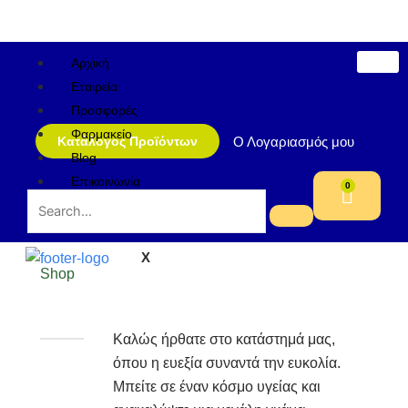
Μετάβαση
στο
περιεχόμενο
Αρχική
Εταιρεία
Προσφορές
Φαρμακείο
Ο Λογαριασμός μου
Κατάλογος Προϊόντων
Blog
Επικοινωνία
0
Cart
X
Shop
Καλώς ήρθατε στο κατάστημά μας,
όπου η ευεξία συναντά την ευκολία.
Μπείτε σε έναν κόσμο υγείας και