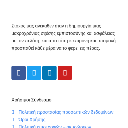
Στόχος μας ανέκαθεν ήταν η δημιουργία μιας
μακροχρόνιας σχέσης εμπιστοσύνης και ασφάλειας
με τον πελάτη, και απο τότε με επιμονή και υπομονή
προσπαθεί κάθε μέρα να το φέρει εις πέρας.
F
T
L
Y
a
w
i
o
c
i
n
u
e
t
k
t
b
t
e
u
Χρήσιμοι Σύνδεσμοι
o
e
d
b
o
r
i
e
Πολιτική προστασίας προσωπικών δεδομένων
k
n
Όροι Χρήσης
Πολιτική επιστροφών – ακυρώσεων