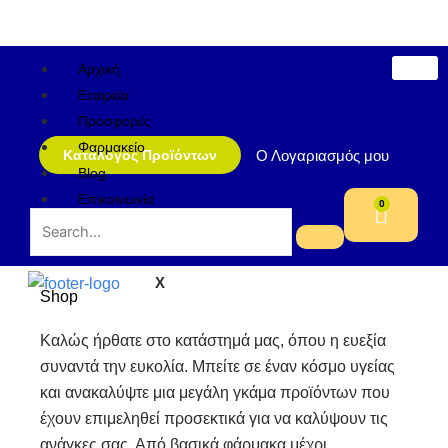
Μετάβαση
στο
περιεχόμενο
Αρχική
Εταιρεία
Προσφορές
Φαρμακείο
Ο Λογαριασμός μου
Κατάλογος Προϊόντων
Blog
Επικοινωνία
0
Cart
X
Shop
Καλώς ήρθατε στο κατάστημά μας, όπου η ευεξία
συναντά την ευκολία. Μπείτε σε έναν κόσμο υγείας
και ανακαλύψτε μια μεγάλη γκάμα προϊόντων που
έχουν επιμεληθεί προσεκτικά για να καλύψουν τις
ανάγκες σας. Από βασικά φάρμακα μέχρι