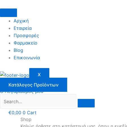
Μετάβαση
στο
περιεχόμενο
Αρχική
Εταιρεία
Προσφορές
Φαρμακείο
Blog
Επικοινωνία
X
Κατάλογος Προϊόντων
Ο Λογαριασμός μου
€
0,00
0
Cart
Shop
Καλώς ήρθατε στο κατάστημά μας, όπου η ευεξί