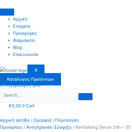
Μετάβαση
στο
περιεχόμενο
Αρχική
Εταιρεία
Προσφορές
Φαρμακείο
Blog
Επικοινωνία
X
Κατάλογος Προϊόντων
Ο Λογαριασμός μου
€
0,00
0
Cart
Αρχική σελίδα
/
Ομορφιά
/
Περιποίηση
Προσώπου
/
Αντιγήρανση-Σύσφιξη
/ Revitalising Serum 24h – 35