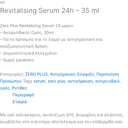
ml
Revitalising Serum 24h – 35 ml
Zero Plus Revitalizing Serum 24 ωρών
– Αντιρυτιδικός Ορός, 30ml
– Για το πρόσωπο και το λαιμό με αντιγηραντική και
αναζωογονητική δράση.
– Δερματολογικά ελεγχμένο
– Χωρίς parabens
Kατηγορίες:
ZERO PLUS
,
Αντιγήρανση-Σύσφιξη
,
Περιποίηση
Προσώπου
Tags
serum
,
zero plus
,
αντιγήρανση
,
αντιρυτιδικό
,
ορός
,
Ρυτίδες
Περιγραφή
Εταιρία
Με ορό σαλιγκαριού, συνένζυμο Q10, βιομαρίνη και ελαστίνη,
συμβάλλει στο καλύτερο αποτέλεσμα για την επιδερμίδα σας.