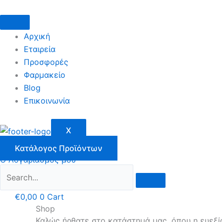
Μετάβαση
στο
περιεχόμενο
Αρχική
Εταιρεία
Προσφορές
Φαρμακείο
Blog
Επικοινωνία
X
Κατάλογος Προϊόντων
Ο Λογαριασμός μου
€
0,00
0
Cart
Shop
Καλώς ήρθατε στο κατάστημά μας, όπου η ευεξί