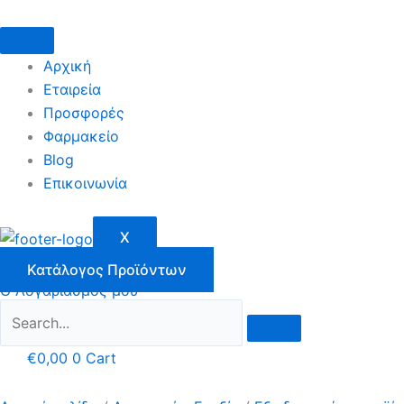
Μετάβαση
στο
περιεχόμενο
Αρχική
Εταιρεία
Προσφορές
Φαρμακείο
Blog
Επικοινωνία
X
Κατάλογος Προϊόντων
Ο Λογαριασμός μου
€
0,00
0
Cart