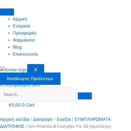
Μετάβαση
στο
περιεχόμενο
Αρχική
Εταιρεία
Προσφορές
Φαρμακείο
Blog
Επικοινωνία
X
Κατάλογος Προϊόντων
Ο Λογαριασμός μου
€
0,00
0
Cart
Αρχική σελίδα
/
Διατροφή - Ευεξία
/
ΣΥΜΠΛΗΡΩΜΑΤΑ
ΔΙΑΤΡΟΦΗΣ
/ Uni-Pharma B Complex Fix 30 ταμπλέτες