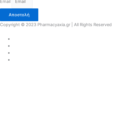
Email
Αποστολή
Copyright © 2023 Pharmacyaxia.gr | All Rights Reserved
COVID 19
ΠΡΟΣΩΠΙΚΗ ΠΡΟΛΗΨΗ
ΑΝΤΙΣΗΠΤΙΚΑ
ΜΑΣΚΕΣ
ΓΑΝΤΙΑ
ΕΝΙΣΧΥΣΗ ΑΝΟΣΟΠΟΙΗΤΙΚΟΥ
ΣΥΜΠΛΗΡΩΜΑΤΑ
ΚΑΡΑΜΕΛΕΣ