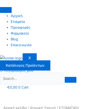
Μετάβαση
στο
περιεχόμενο
Αρχική
Εταιρεία
Προσφορές
Φαρμακείο
Blog
Επικοινωνία
X
Κατάλογος Προϊόντων
Ο Λογαριασμός μου
€
0,00
0
Cart
Αρχική σελίδα
/
Ατομική Υγιεινή
/
ΣΤΟΜΑΤΙΚΗ