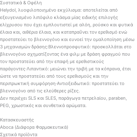
Συστατικά & Οφέλη
Helydol, λυοφιλοποιημένο εκχύλισμα: αποτελείται από
εξευγενισμένο λιπόφιλο κλάσμα μίας ειδικής επιλογής
ελίχρυσου που έχει εμπλουτιστεί με αλόη, ρούσκο και φυτικά
έλαια και, αιθέρια έλαια, και καταπραΰνει τον ερεθισμό ενώ
προστατεύει το βλεννογόνο και ευνοεί την ομαλοποίηση μέσω
3 μηχανισμών δράσης:Βλεννοπροσφυτικό: προσκολλάται στο
βλεννογόνο σχηματίζοντας ένα φιλμ με δράση φραγμού που
τον προστατεύει από την επαφή με ερεθιστικούς
παράγοντες·Λιπαντικό: μειώνει την τριβή με τα κόπρανα, έτσι
ώστε να προστατεύει από τους ερεθισμούς και την
περιπρωκτική συμφόρηση·Αντιοξειδωτικό: προστατεύει το
βλεννογόνο από τις ελεύθερες ρίζες.
Δεν περιέχει SLS και SLES, παράγωγα πετρελαίου, paraben,
PEG, χρωστικές και συνθετικά αρώματα.
Κατασκευαστής
Aboca (Διάφορα Φαρμακευτικά)
Σχετικά προϊόντα