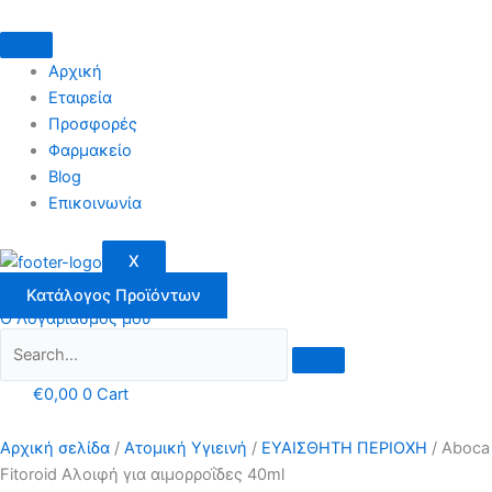
Μετάβαση
στο
περιεχόμενο
Αρχική
Εταιρεία
Προσφορές
Φαρμακείο
Blog
Επικοινωνία
X
Κατάλογος Προϊόντων
Ο Λογαριασμός μου
€
0,00
0
Cart
Αρχική σελίδα
/
Ατομική Υγιεινή
/
ΕΥΑΙΣΘΗΤΗ ΠΕΡΙΟΧΗ
/ Aboca
Fitoroid Αλοιφή για αιμορροΐδες 40ml