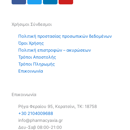
a
w
i
o
c
i
n
u
e
t
k
t
b
t
e
u
Χρήσιμοι Σύνδεσμοι
o
e
d
b
o
r
i
e
Πολιτική προστασίας προσωπικών δεδομένων
k
n
Όροι Χρήσης
Πολιτική επιστροφών – ακυρώσεων
Τρόποι Αποστολής
Τρόποι Πληρωμής
Επικοινωνία
Επικοινωνία
Ρήγα Φεραίου 95, Κερατσίνι, ΤΚ: 18758
+30 2104009688
info@pharmacyaxia.gr
Δευ-Σαβ 08:00-21:00