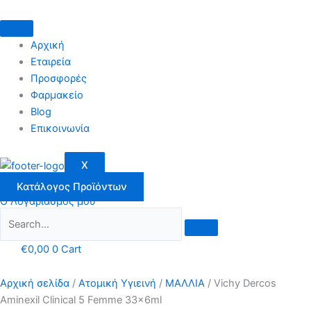
Μετάβαση
στο
περιεχόμενο
Αρχική
Εταιρεία
Προσφορές
Φαρμακείο
Blog
Επικοινωνία
X
Κατάλογος Προϊόντων
Ο Λογαριασμός μου
€
0,00
0
Cart
Αρχική σελίδα
/
Ατομική Υγιεινή
/
ΜΑΛΛΙΑ
/ Vichy Dercos
Aminexil Clinical 5 Femme 33x6ml