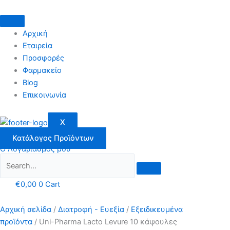
Μετάβαση
στο
περιεχόμενο
Αρχική
Εταιρεία
Προσφορές
Φαρμακείο
Blog
Επικοινωνία
X
Κατάλογος Προϊόντων
Ο Λογαριασμός μου
€
0,00
0
Cart
Αρχική σελίδα
/
Διατροφή - Ευεξία
/
Εξειδικευμένα
προϊόντα
/ Uni-Pharma Lacto Levure 10 κάψουλες