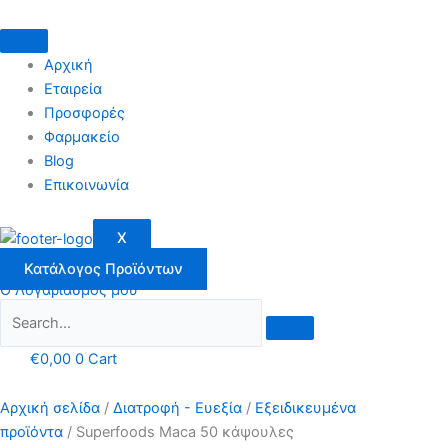
Μετάβαση
στο
περιεχόμενο
Αρχική
Εταιρεία
Προσφορές
Φαρμακείο
Blog
Επικοινωνία
X
Κατάλογος Προϊόντων
Ο Λογαριασμός μου
€
0,00
0
Cart
Αρχική σελίδα
/
Διατροφή - Ευεξία
/
Εξειδικευμένα
προϊόντα
/ Superfoods Maca 50 κάψουλες