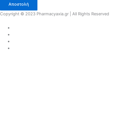
Αποστολή
Copyright © 2023 Pharmacyaxia.gr | All Rights Reserved
COVID 19
ΠΡΟΣΩΠΙΚΗ ΠΡΟΛΗΨΗ
ΑΝΤΙΣΗΠΤΙΚΑ
ΜΑΣΚΕΣ
ΓΑΝΤΙΑ
ΕΝΙΣΧΥΣΗ ΑΝΟΣΟΠΟΙΗΤΙΚΟΥ
ΣΥΜΠΛΗΡΩΜΑΤΑ
ΚΑΡΑΜΕΛΕΣ
ΡΙΝΙΚΗ ΑΠΟΦΡΑΞΗ