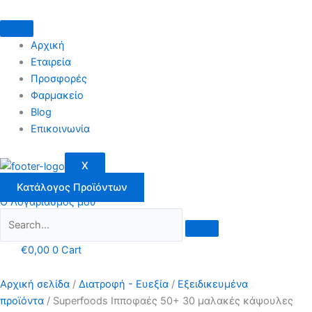
Μετάβαση
στο
περιεχόμενο
Αρχική
Εταιρεία
Προσφορές
Φαρμακείο
Blog
Επικοινωνία
X
Κατάλογος Προϊόντων
Ο Λογαριασμός μου
€
0,00
0
Cart
Αρχική σελίδα
/
Διατροφή - Ευεξία
/
Εξειδικευμένα
προϊόντα
/ Superfoods Ιπποφαές 50+ 30 μαλακές κάψουλες