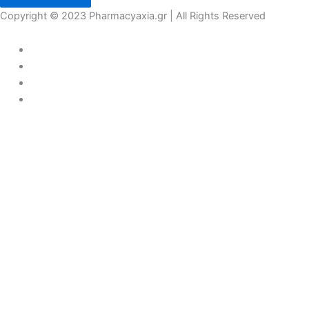
Copyright © 2023 Pharmacyaxia.gr | All Rights Reserved
COVID 19
ΠΡΟΣΩΠΙΚΗ ΠΡΟΛΗΨΗ
ΑΝΤΙΣΗΠΤΙΚΑ
ΜΑΣΚΕΣ
ΓΑΝΤΙΑ
ΕΝΙΣΧΥΣΗ ΑΝΟΣΟΠΟΙΗΤΙΚΟΥ
ΣΥΜΠΛΗΡΩΜΑΤΑ
ΚΑΡΑΜΕΛΕΣ
ΡΙΝΙΚΗ ΑΠΟΦΡΑΞΗ
ΔΙΑΓΝΩΣΤΙΚΕΣ ΣΥΣΚΕΥΕΣ