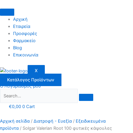
Μετάβαση
στο
περιεχόμενο
Αρχική
Εταιρεία
Προσφορές
Φαρμακείο
Blog
Επικοινωνία
X
Κατάλογος Προϊόντων
Ο Λογαριασμός μου
€
0,00
0
Cart
Αρχική σελίδα
/
Διατροφή - Ευεξία
/
Εξειδικευμένα
προϊόντα
/ Solgar Valerian Root 100 φυτικές κάψουλες