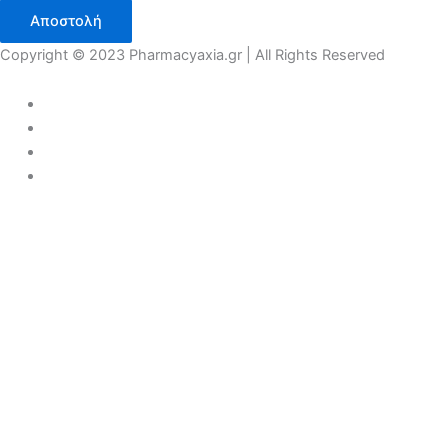
Αποστολή
Copyright © 2023 Pharmacyaxia.gr | All Rights Reserved
COVID 19
ΠΡΟΣΩΠΙΚΗ ΠΡΟΛΗΨΗ
ΑΝΤΙΣΗΠΤΙΚΑ
ΜΑΣΚΕΣ
ΓΑΝΤΙΑ
ΕΝΙΣΧΥΣΗ ΑΝΟΣΟΠΟΙΗΤΙΚΟΥ
ΣΥΜΠΛΗΡΩΜΑΤΑ
ΚΑΡΑΜΕΛΕΣ
ΡΙΝΙΚΗ ΑΠΟΦΡΑΞΗ