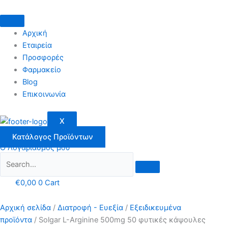
Μετάβαση
στο
περιεχόμενο
Αρχική
Εταιρεία
Προσφορές
Φαρμακείο
Blog
Επικοινωνία
X
Κατάλογος Προϊόντων
Ο Λογαριασμός μου
€
0,00
0
Cart
Αρχική σελίδα
/
Διατροφή - Ευεξία
/
Εξειδικευμένα
προϊόντα
/ Solgar L-Arginine 500mg 50 φυτικές κάψουλες