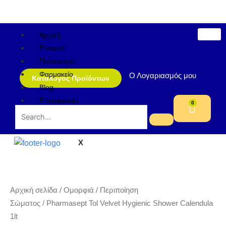
Μετάβαση
στο
περιεχόμενο
Αρχική
Εταιρεία
Προσφορές
Φαρμακείο
Ο Λογαριασμός μου
Κατάλογος Προϊόντων
Blog
Επικοινωνία
0
Cart
X
Αρχική σελίδα
/
Ομορφιά
/
Περιποίηση
Σώματος
/ Pharmasept Tol Velvet Hygienic Shower Calendula
1lt