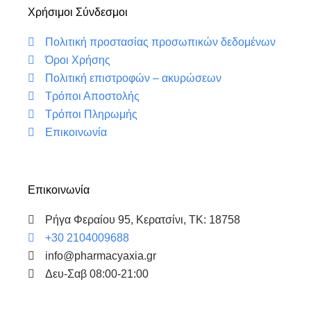
b
t
e
u
Χρήσιμοι Σύνδεσμοι
o
e
d
b
o
r
i
e
Πολιτική προστασίας προσωπικών δεδομένων
k
n
Όροι Χρήσης
Πολιτική επιστροφών – ακυρώσεων
Τρόποι Αποστολής
Τρόποι Πληρωμής
Επικοινωνία
Επικοινωνία
Ρήγα Φεραίου 95, Κερατσίνι, ΤΚ: 18758
+30 2104009688
info@pharmacyaxia.gr
Δευ-Σαβ 08:00-21:00