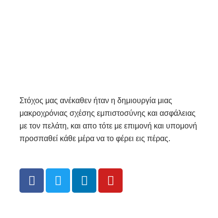
Στόχος μας ανέκαθεν ήταν η δημιουργία μιας
μακροχρόνιας σχέσης εμπιστοσύνης και ασφάλειας
με τον πελάτη, και απο τότε με επιμονή και υπομονή
προσπαθεί κάθε μέρα να το φέρει εις πέρας.
F
T
L
Y
a
w
i
o
c
i
n
u
e
t
k
t