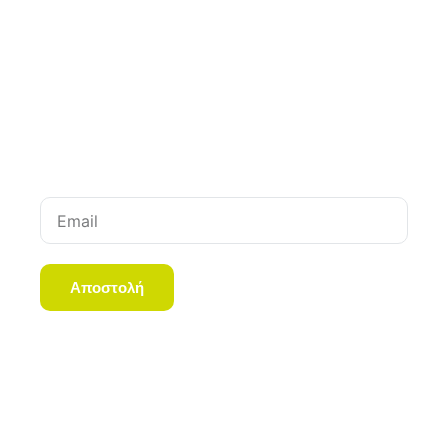
Newsletter
Μείνετε σε επαφή για τις τελευταίες ενημερώσεις.
Χωρίς spam, υποσχόμαστε.
Email
Αποστολή