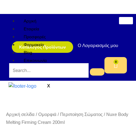
Μετάβαση
στο
περιεχόμενο
Αρχική
Εταιρεία
Προσφορές
Φαρμακείο
Ο Λογαριασμός μου
Κατάλογος Προϊόντων
Blog
Επικοινωνία
0
Cart
X
Αρχική σελίδα
/
Ομορφιά
/
Περιποίηση Σώματος
/ Nuxe Body
Melting Firming Cream 200ml