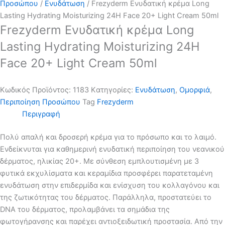
Προσώπου
/
Ενυδάτωση
/ Frezyderm Ενυδατική κρέμα Long
Lasting Hydrating Moisturizing 24H Face 20+ Light Cream 50ml
Frezyderm Ενυδατική κρέμα Long
Lasting Hydrating Moisturizing 24H
Face 20+ Light Cream 50ml
Κωδικός Προϊόντος:
1183
Kατηγορίες:
Ενυδάτωση
,
Ομορφιά
,
Περιποίηση Προσώπου
Tag
Frezyderm
Περιγραφή
Πολύ απαλή και δροσερή κρέμα για το πρόσωπο και το λαιμό.
Ενδείκνυται για καθημερινή ενυδατική περιποίηση του νεανικού
δέρματος, ηλικίας 20+. Με σύνθεση εμπλουτισμένη με 3
φυτικά εκχυλίσματα και κεραμίδια προσφέρει παρατεταμένη
ενυδάτωση στην επιδερμίδα και ενίσχυση του κολλαγόνου και
της ζωτικότητας του δέρματος. Παράλληλα, προστατεύει το
DNA του δέρματος, προλαμβάνει τα σημάδια της
φωτογήρανσης και παρέχει αντιοξειδωτική προστασία. Από την