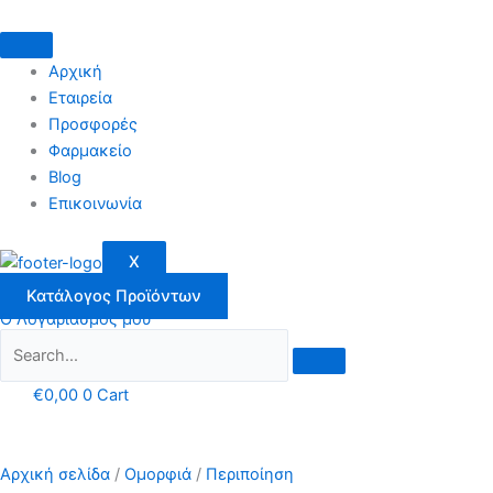
Μετάβαση
στο
περιεχόμενο
Αρχική
Εταιρεία
Προσφορές
Φαρμακείο
Blog
Επικοινωνία
X
Κατάλογος Προϊόντων
Ο Λογαριασμός μου
€
0,00
0
Cart
Αρχική σελίδα
/
Ομορφιά
/
Περιποίηση