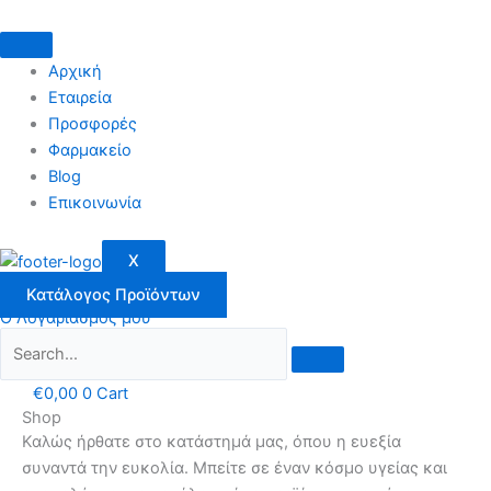
Μετάβαση
στο
περιεχόμενο
Αρχική
Εταιρεία
Προσφορές
Φαρμακείο
Blog
Επικοινωνία
X
Κατάλογος Προϊόντων
Ο Λογαριασμός μου
€
0,00
0
Cart
Shop
Καλώς ήρθατε στο κατάστημά μας, όπου η ευεξία
συναντά την ευκολία. Μπείτε σε έναν κόσμο υγείας και