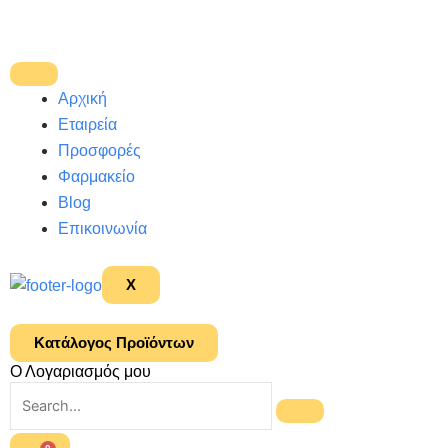
Μετάβαση
στο
περιεχόμενο
Αρχική
Εταιρεία
Προσφορές
Φαρμακείο
Blog
Επικοινωνία
X
Κατάλογος Προϊόντων
Ο Λογαριασμός μου