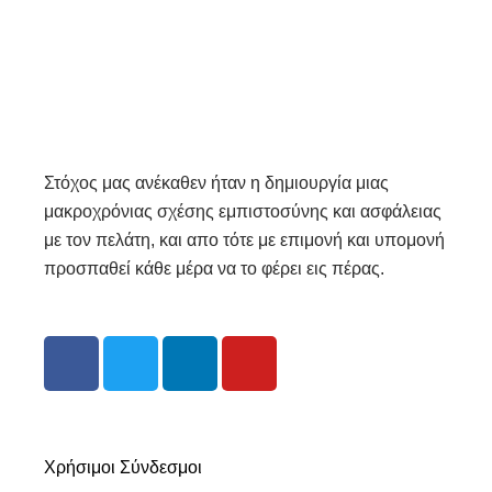
Στόχος μας ανέκαθεν ήταν η δημιουργία μιας
μακροχρόνιας σχέσης εμπιστοσύνης και ασφάλειας
με τον πελάτη, και απο τότε με επιμονή και υπομονή
προσπαθεί κάθε μέρα να το φέρει εις πέρας.
F
T
L
Y
a
w
i
o
c
i
n
u
e
t
k
t
b
t
e
u
Χρήσιμοι Σύνδεσμοι
o
e
d
b