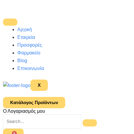
Μετάβαση
στο
περιεχόμενο
Αρχική
Εταιρεία
Προσφορές
Φαρμακείο
Blog
Επικοινωνία
X
Κατάλογος Προϊόντων
Ο Λογαριασμός μου
0