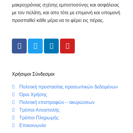
μακροχρόνιας σχέσης εμπιστοσύνης και ασφάλειας
με τον πελάτη, και απο τότε με επιμονή και υπομονή
προσπαθεί κάθε μέρα να το φέρει εις πέρας.
F
T
L
Y
a
w
i
o
c
i
n
u
e
t
k
t
b
t
e
u
Χρήσιμοι Σύνδεσμοι
o
e
d
b
o
r
i
e
Πολιτική προστασίας προσωπικών δεδομένων
k
n
Όροι Χρήσης
Πολιτική επιστροφών – ακυρώσεων
Τρόποι Αποστολής
Τρόποι Πληρωμής
Επικοινωνία