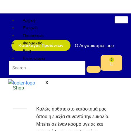
Μετάβαση
στο
περιεχόμενο
Αρχική
Εταιρεία
Προσφορές
Φαρμακείο
Ο Λογαριασμός μου
Κατάλογος Προϊόντων
Blog
Επικοινωνία
0
Cart
X
Shop
Καλώς ήρθατε στο κατάστημά μας,
όπου η ευεξία συναντά την ευκολία.
Μπείτε σε έναν κόσμο υγείας και