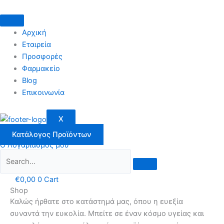
Μετάβαση
στο
περιεχόμενο
Αρχική
Εταιρεία
Προσφορές
Φαρμακείο
Blog
Επικοινωνία
X
Κατάλογος Προϊόντων
Ο Λογαριασμός μου
€
0,00
0
Cart
Shop
Καλώς ήρθατε στο κατάστημά μας, όπου η ευεξία
συναντά την ευκολία. Μπείτε σε έναν κόσμο υγείας και