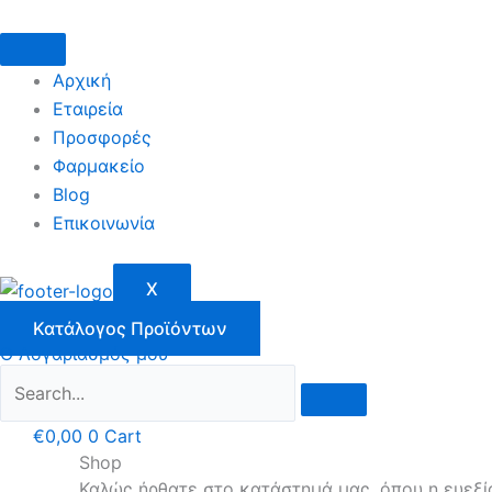
Μετάβαση
στο
περιεχόμενο
Αρχική
Εταιρεία
Προσφορές
Φαρμακείο
Blog
Επικοινωνία
X
Κατάλογος Προϊόντων
Ο Λογαριασμός μου
€
0,00
0
Cart
Shop
Καλώς ήρθατε στο κατάστημά μας, όπου η ευεξί