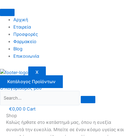
Μετάβαση
στο
περιεχόμενο
Αρχική
Εταιρεία
Προσφορές
Φαρμακείο
Blog
Επικοινωνία
X
Κατάλογος Προϊόντων
Ο Λογαριασμός μου
€
0,00
0
Cart
Shop
Καλώς ήρθατε στο κατάστημά μας, όπου η ευεξία
συναντά την ευκολία. Μπείτε σε έναν κόσμο υγείας και