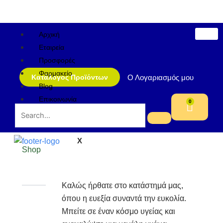
Μετάβαση
στο
περιεχόμενο
Αρχική
Εταιρεία
Προσφορές
Φαρμακείο
Ο Λογαριασμός μου
Κατάλογος Προϊόντων
Blog
Επικοινωνία
0
Cart
X
Shop
Καλώς ήρθατε στο κατάστημά μας,
όπου η ευεξία συναντά την ευκολία.
Μπείτε σε έναν κόσμο υγείας και