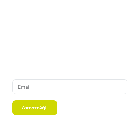
Newsletter
Μείνετε σε επαφή για τις τελευταίες ενημερώσεις.
Χωρίς spam, υποσχόμαστε.
Email
Αποστολή