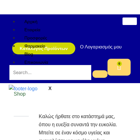
Μετάβαση
στο
περιεχόμενο
Αρχική
Εταιρεία
Προσφορές
Φαρμακείο
Ο Λογαριασμός μου
Κατάλογος Προϊόντων
Blog
Επικοινωνία
0
Cart
X
Shop
Καλώς ήρθατε στο κατάστημά μας,
όπου η ευεξία συναντά την ευκολία.
Μπείτε σε έναν κόσμο υγείας και