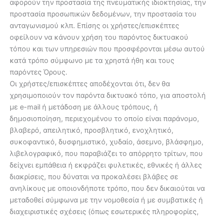
αφορούν την προστασία της πνευματικής ιδιοκτησίας, την
προστασία προσωπικών δεδομένων, την προστασία του
ανταγωνισμού κλπ. Επίσης οι χρήστες/επισκέπτες
οφείλουν να κάνουν χρήση του παρόντος δικτυακού
τόπου και των υπηρεσιών που προσφέρονται μέσω αυτού
κατά τρόπο σύμφωνο με τα χρηστά ήθη και τους
παρόντες Όρους.
Οι χρήστες/επισκέπτες αποδέχονται ότι, δεν θα
χρησιμοποιούν τον παρόντα δικτυακό τόπο, για αποστολή
με e-mail ή μετάδοση με άλλους τρόπους, ή
δημοσιοποίηση, περιεχομένου το οποίο είναι παράνομο,
βλαβερό, απειλητικό, προσβλητικό, ενοχλητικό,
συκοφαντικό, δυσφημιστικό, χυδαίο, άσεμνο, βλάσφημο,
λιβελογραφικό, που παραβιάζει το απόρρητο τρίτων, που
δείχνει εμπάθεια ή εκφράζει φυλετικές, εθνικές ή άλλες
διακρίσεις, που δύναται να προκαλέσει βλάβες σε
ανηλίκους με οποιονδήποτε τρόπο, που δεν δικαιούται να
μεταδοθεί σύμφωνα με την νομοθεσία ή με συμβατικές ή
διαχειριστικές σχέσεις (όπως εσωτερικές πληροφορίες,