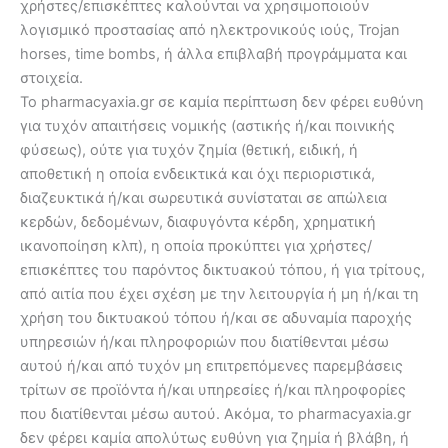
χρήστες/επισκέπτες καλούνται να χρησιμοποιούν
λογισμικό προστασίας από ηλεκτρονικούς ιούς, Trojan
horses, time bombs, ή άλλα επιβλαβή προγράμματα και
στοιχεία.
Το pharmacyaxia.gr σε καμία περίπτωση δεν φέρει ευθύνη
για τυχόν απαιτήσεις νομικής (αστικής ή/και ποινικής
φύσεως), ούτε για τυχόν ζημία (θετική, ειδική, ή
αποθετική η οποία ενδεικτικά και όχι περιοριστικά,
διαζευκτικά ή/και σωρευτικά συνίσταται σε απώλεια
κερδών, δεδομένων, διαφυγόντα κέρδη, χρηματική
ικανοποίηση κλπ), η οποία προκύπτει για χρήστες/
επισκέπτες του παρόντος δικτυακού τόπου, ή για τρίτους,
από αιτία που έχει σχέση με την λειτουργία ή μη ή/και τη
χρήση του δικτυακού τόπου ή/και σε αδυναμία παροχής
υπηρεσιών ή/και πληροφοριών που διατίθενται μέσω
αυτού ή/και από τυχόν μη επιτρεπόμενες παρεμβάσεις
τρίτων σε προϊόντα ή/και υπηρεσίες ή/και πληροφορίες
που διατίθενται μέσω αυτού. Ακόμα, το pharmacyaxia.gr
δεν φέρει καμία απολύτως ευθύνη για ζημία ή βλάβη, ή