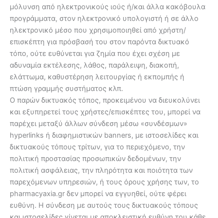
μόλυνση από ηλεκτρονικούς ιούς ή/και άλλα κακόβουλα
προγράμματα, στον ηλεκτρονικό υπολογιστή ή σε άλλο
ηλεκτρονικό μέσο που χρησιμοποιηθεί από χρήστη/
επισκέπτη για πρόσβασή του στον παρόντα δικτυακό
τόπο, ούτε ευθύνεται για ζημία που έχει σχέση με
αδυναμία εκτέλεσης, λάθος, παράλειψη, διακοπή,
ελάττωμα, καθυστέρηση λειτουργίας ή εκπομπής ή
πτώση γραμμής συστήματος κλπ.
Ο παρών δικτυακός τόπος, προκειμένου να διευκολύνει
και εξυπηρετεί τους χρήστες/επισκέπτες του, μπορεί να
παρέχει μεταξύ άλλων σύνδεση μέσω «συνδέσμων»
hyperlinks ή διαφημιστικών banners, με ιστοσελίδες και
δικτυακούς τόπους τρίτων, για το περιεχόμενο, την
πολιτική προστασίας προσωπικών δεδομένων, την
πολιτική ασφάλειας, την πληρότητα και ποιότητα των
παρεχόμενων υπηρεσιών, ή τους όρους χρήσης των, το
pharmacyaxia.gr δεν μπορεί να εγγυηθεί, ούτε φέρει
ευθύνη. Η σύνδεση με αυτούς τους δικτυακούς τόπους
και ιστοσελίδες γίνεται με αποκλειστική ευθύνη του κάθε