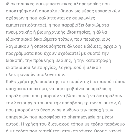
ιδιοκτησιακές και εμπιστευτικές πληροφορίες που
αποκτήθηκαν ή αποκαλύφθηκαν ως μέρος εργασιακών
σχέσεων ή που καλύπτονται σε συμφωνίες
εμπιστευτικότητας), ή που παραβιάζει δικαιώματα
πνευματικής ή βιομηχανικής ιδιοκτησίας, ή άλλα
ιδιοκτησιακά δικαιώματα τρίτων, που περιέχει ιούς
λογισμικού ή οποιουσδήποτε άλλους κώδικες, αρχεία ή
προγράμματα που έχουν σχεδιαστεί με σκοπό την
διακοπή, την πρόκληση βλάβης, ή την καταστροφή
εξοπλισμού λειτουργίας, λογισμικού ή υλικού
ηλεκτρονικών υπολογιστών.
Κάθε χρήστης/επισκέπτης του παρόντος δικτυακού τόπου
υποχρεούται ακόμα, να μην προβαίνει σε πράξεις ή
παραλήψεις που μπορούν να βλάψουν ή να διαταράξουν
την λειτουργία του και την πρόσβαση τρίτων σ’ αυτόν, ή
που μπορούν να θέσουν σε κίνδυνο την παροχή των
υπηρεσιών που προσφέρει το pharmacyaxia.gr μέσω
αυτού. Η χρήση του δικτυακού τόπου με τρόπο παράνομο
ή με τρόπο που αντιτίθεται στου παρόντες Όρους, γεννά