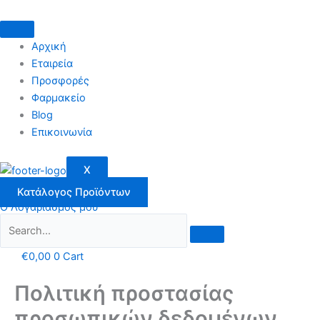
Μετάβαση
στο
περιεχόμενο
Αρχική
Εταιρεία
Προσφορές
Φαρμακείο
Blog
Επικοινωνία
X
Κατάλογος Προϊόντων
Ο Λογαριασμός μου
€
0,00
0
Cart
Πολιτική προστασίας
προσωπικών δεδομένων